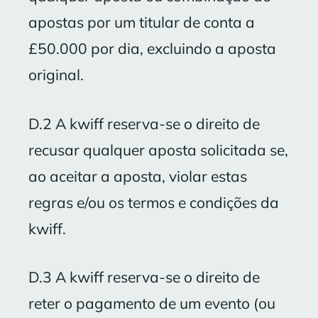
apostas por um titular de conta a
£50.000 por dia, excluindo a aposta
original.
D.2 A kwiff reserva-se o direito de
recusar qualquer aposta solicitada se,
ao aceitar a aposta, violar estas
regras e/ou os termos e condições da
kwiff.
D.3 A kwiff reserva-se o direito de
reter o pagamento de um evento (ou