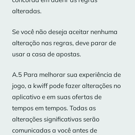
alteradas.
Se você não deseja aceitar nenhuma
alteração nas regras, deve parar de
usar a casa de apostas.
A.5 Para melhorar sua experiência de
jogo, a kwiff pode fazer alterações no
aplicativo e em suas ofertas de
tempos em tempos. Todas as
alterações significativas serão
comunicadas a você antes de