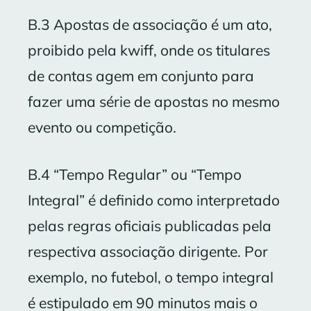
B.3 Apostas de associação é um ato,
proibido pela kwiff, onde os titulares
de contas agem em conjunto para
fazer uma série de apostas no mesmo
evento ou competição.
B.4 “Tempo Regular” ou “Tempo
Integral” é definido como interpretado
pelas regras oficiais publicadas pela
respectiva associação dirigente. Por
exemplo, no futebol, o tempo integral
é estipulado em 90 minutos mais o