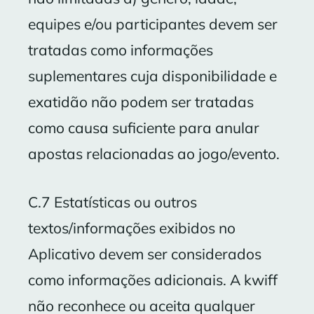
equipes e/ou participantes devem ser
tratadas como informações
suplementares cuja disponibilidade e
exatidão não podem ser tratadas
como causa suficiente para anular
apostas relacionadas ao jogo/evento.
C.7 Estatísticas ou outros
textos/informações exibidos no
Aplicativo devem ser considerados
como informações adicionais. A kwiff
não reconhece ou aceita qualquer