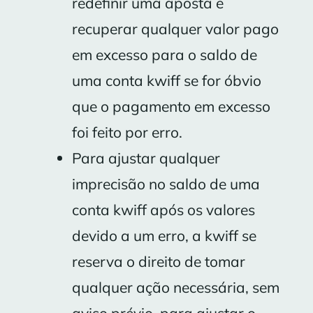
redefinir uma aposta e
recuperar qualquer valor pago
em excesso para o saldo de
uma conta kwiff se for óbvio
que o pagamento em excesso
foi feito por erro.
Para ajustar qualquer
imprecisão no saldo de uma
conta kwiff após os valores
devido a um erro, a kwiff se
reserva o direito de tomar
qualquer ação necessária, sem