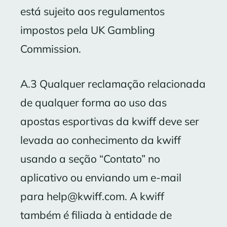
está sujeito aos regulamentos
impostos pela UK Gambling
Commission.
A.3 Qualquer reclamação relacionada
de qualquer forma ao uso das
apostas esportivas da kwiff deve ser
levada ao conhecimento da kwiff
usando a seção “Contato” no
aplicativo ou enviando um e-mail
para help@kwiff.com. A kwiff
também é filiada à entidade de