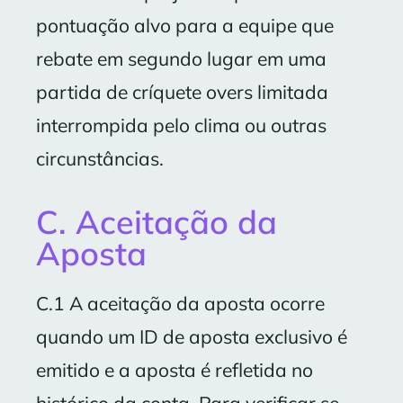
pontuação alvo para a equipe que
rebate em segundo lugar em uma
partida de críquete overs limitada
interrompida pelo clima ou outras
circunstâncias.
C. Aceitação da
Aposta
C.1 A aceitação da aposta ocorre
quando um ID de aposta exclusivo é
emitido e a aposta é refletida no
histórico da conta. Para verificar se