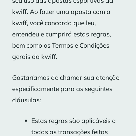
seu uso das apostas esportivas da
kwiff. Ao fazer uma aposta com a
kwiff, você concorda que leu,
entendeu e cumprirá estas regras,
bem como os Termos e Condições
gerais da kwiff.
Gostaríamos de chamar sua atenção
especificamente para as seguintes
cláusulas:
Estas regras são aplicáveis ​​a
todas as transações feitas