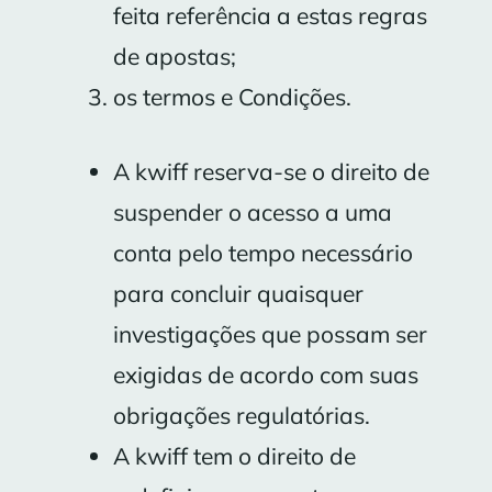
feita referência a estas regras
de apostas;
os termos e Condições.
A kwiff reserva-se o direito de
suspender o acesso a uma
conta pelo tempo necessário
para concluir quaisquer
investigações que possam ser
exigidas de acordo com suas
obrigações regulatórias.
A kwiff tem o direito de