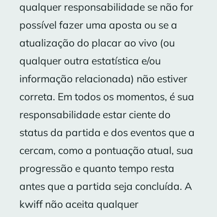
qualquer responsabilidade se não for
possível fazer uma aposta ou se a
atualização do placar ao vivo (ou
qualquer outra estatística e/ou
informação relacionada) não estiver
correta. Em todos os momentos, é sua
responsabilidade estar ciente do
status da partida e dos eventos que a
cercam, como a pontuação atual, sua
progressão e quanto tempo resta
antes que a partida seja concluída. A
kwiff não aceita qualquer