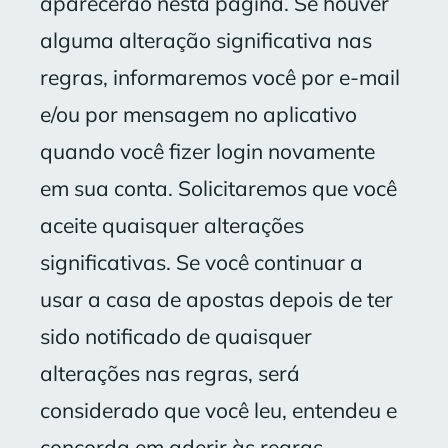
aparecerão nesta página. Se houver
alguma alteração significativa nas
regras, informaremos você por e-mail
e/ou por mensagem no aplicativo
quando você fizer login novamente
em sua conta. Solicitaremos que você
aceite quaisquer alterações
significativas. Se você continuar a
usar a casa de apostas depois de ter
sido notificado de quaisquer
alterações nas regras, será
considerado que você leu, entendeu e
concorda em aderir às regras