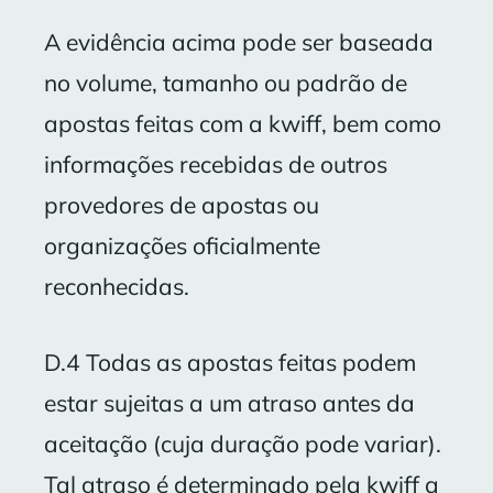
A evidência acima pode ser baseada
no volume, tamanho ou padrão de
apostas feitas com a kwiff, bem como
informações recebidas de outros
provedores de apostas ou
organizações oficialmente
reconhecidas.
D.4 Todas as apostas feitas podem
estar sujeitas a um atraso antes da
aceitação (cuja duração pode variar).
Tal atraso é determinado pela kwiff a